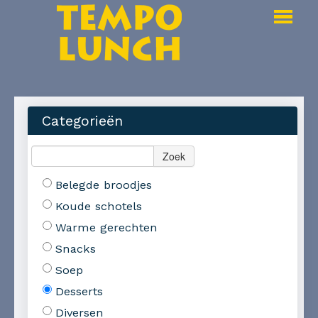
HOME
BESTELLEN
Categorieën
PRIJSLIJST
Zoek
LOGIN
Belegde broodjes
CONTACT
Koude schotels
Warme gerechten
Snacks
Soep
Desserts
Diversen