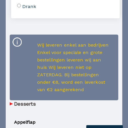
Drank
Wij leveren enkel aan bedrijven
Enkel voor speciale en grote
bestellingen leveren wij aan
huis Wij leveren niet op
ZATERDAG. Bij bestellingen
onder €8, word een leverkost
van €2 aangerekend
Desserts
Appelflap